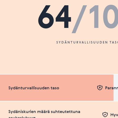
64
/1
SYDÄNTURVALLISUUDEN TAS
Sydänturvallisuuden taso
Paran
Sydäniskurien määrä suhteutettuna
Hyv
asukaslukuun