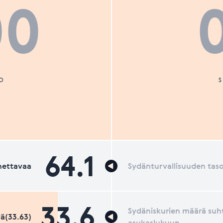
00
O
64.1
nettavaa
Sydänturvallisuuden tas
33.6
Sydäniskurien määrä suh
ä(33.63)
asukaslukuun