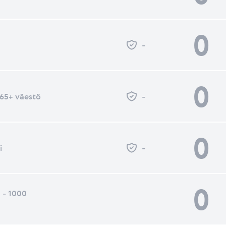
0
-
0
- 65+ väestö
-
0
i
-
0
 - 1000