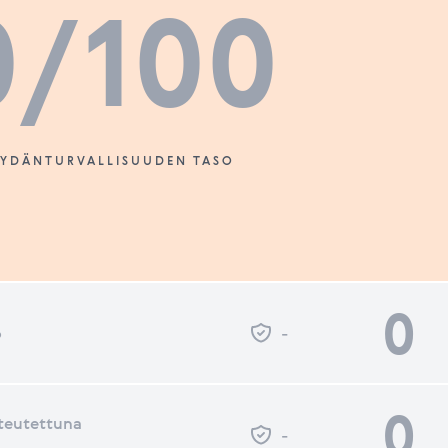
0
/100
SYDÄNTURVALLISUUDEN TASO
0
o
-
0
teutettuna
-