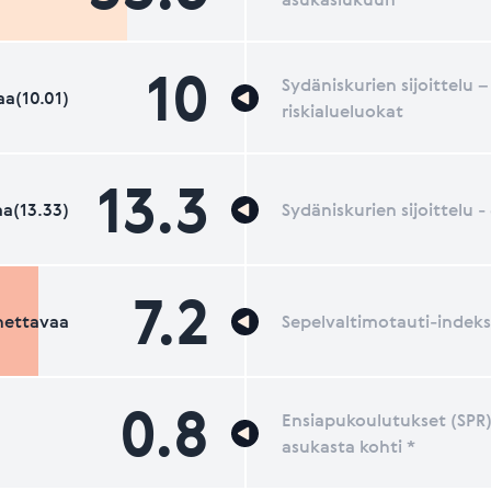
10
Sydäniskurien sijoittelu –
a(10.01)
riskialueluokat
13.3
a(13.33)
Sydäniskurien sijoittelu 
7.2
nettavaa
Sepelvaltimotauti-indeks
0.8
Ensiapukoulutukset (SPR)
asukasta kohti *