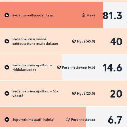
81.3
Sydänturvallisuuden taso
Hyvä
40
Sydäniskurien määrä
Hyvä(40.0)
suhteutettuna asukaslukuun
14.6
Sydäniskurien sijoittelu –
Parannettavaa(14.6)
riskialueluokat
20
Sydäniskurien sijoittelu - 65+
Hyvä(20.0)
väestö
6.7
Sepelvaltimotauti-indeksi
Parannettavaa