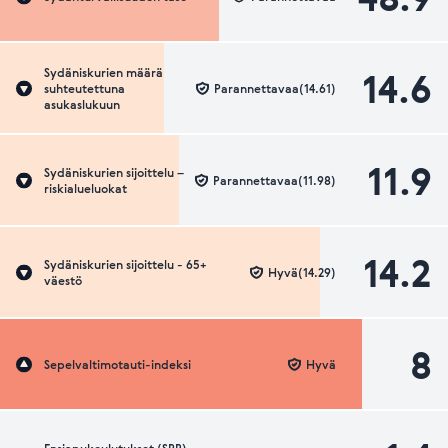
14.6
Sydäniskurien määrä
suhteutettuna
Parannettavaa(14.61)
asukaslukuun
11.9
Sydäniskurien sijoittelu –
Parannettavaa(11.98)
riskialueluokat
14.2
Sydäniskurien sijoittelu - 65+
Hyvä(14.29)
väestö
8
Sepelvaltimotauti-indeksi
Hyvä