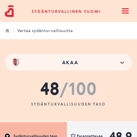
Sydänturvallinen Suomi
SYDÄNTURVALLINEN SUOMI
Open
Vertaa sydänturvallisuutta
AKAA
48
/100
SYDÄNTURVALLISUUDEN TASO
48.9
Sydänturvallisuuden taso
Parannettavaa