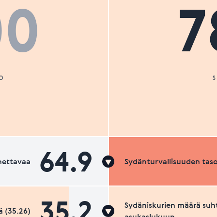
00
7
O
64.9
nettavaa
Sydänturvallisuuden tas
35.2
Sydäniskurien määrä suh
 (35.26)
asukaslukuun