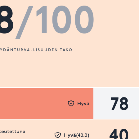
8
/100
SYDÄNTURVALLISUUDEN TASO
78
o
Hyvä
40
teutettuna
Hyvä(40.0)