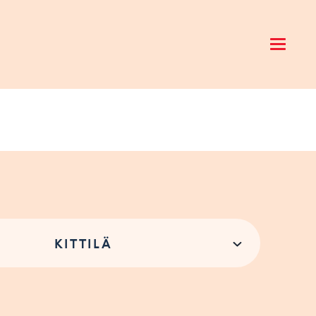
Open 
KITTILÄ