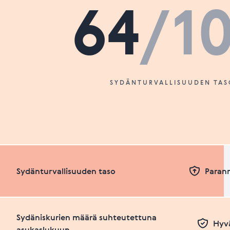
64
/1
SYDÄNTURVALLISUUDEN TAS
Sydänturvallisuuden taso
Paran
Sydäniskurien määrä suhteutettuna
Hyvä
asukaslukuun