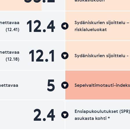
12.4
nettavaa
Sydäniskurien sijoittelu –
(12.41)
riskialueluokat
12.1
nettavaa
Sydäniskurien sijoittelu 
(12.18)
5
nettavaa
Sepelvaltimotauti-indeks
2.4
Ensiapukoulutukset (SPR)
asukasta kohti *