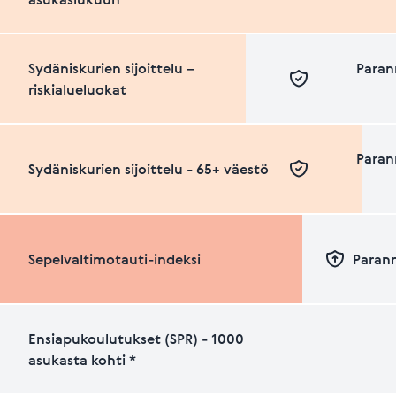
Sydäniskurien sijoittelu –
Paran
riskialueluokat
Paran
Sydäniskurien sijoittelu - 65+ väestö
Sepelvaltimotauti-indeksi
Paran
Ensiapukoulutukset (SPR) - 1000
asukasta kohti *