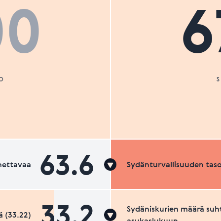
00
6
O
63.6
nettavaa
Sydänturvallisuuden tas
33.2
Sydäniskurien määrä suh
 (33.22)
asukaslukuun