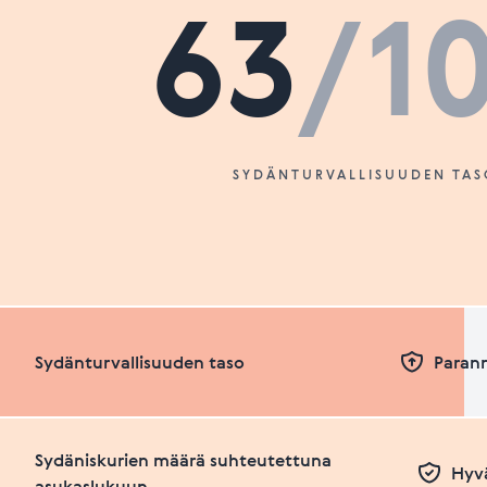
63
/1
SYDÄNTURVALLISUUDEN TAS
Sydänturvallisuuden taso
Paran
Sydäniskurien määrä suhteutettuna
Hyvä
asukaslukuun