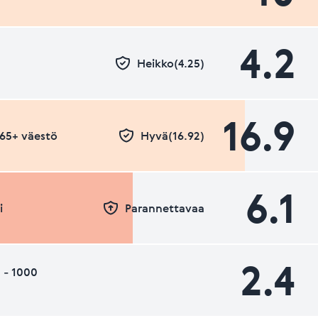
4.2
Heikko(4.25)
16.9
- 65+ väestö
Hyvä(16.92)
6.1
i
Parannettavaa
2.4
 - 1000