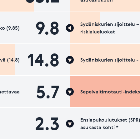
9.8
Sydäniskurien sijoittelu –
ko (9.85)
riskialueluokat
14.8
vä (14.8)
Sydäniskurien sijoittelu 
5.7
nettavaa
Sepelvaltimotauti-indeks
2.3
Ensiapukoulutukset (SPR)
asukasta kohti *