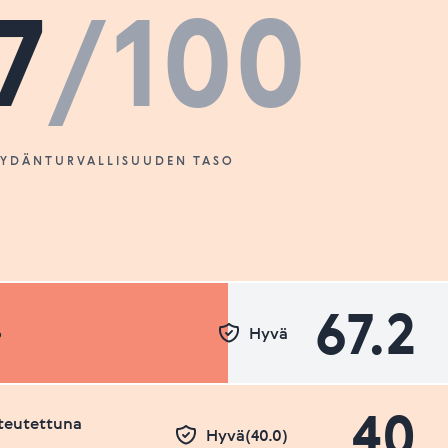
7
/100
SYDÄNTURVALLISUUDEN TASO
67.2
o
Hyvä
40
teutettuna
Hyvä(40.0)