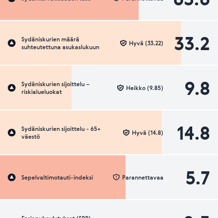
33.2
Sydäniskurien määrä
Hyvä (33.22)
suhteutettuna asukaslukuun
9.8
Sydäniskurien sijoittelu –
Heikko (9.85)
riskialueluokat
14.8
Sydäniskurien sijoittelu - 65+
Hyvä (14.8)
väestö
5.7
Sepelvaltimotauti-indeksi
Parannettavaa