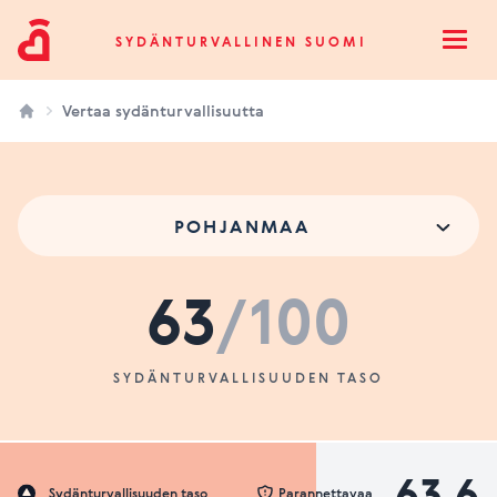
Sydänturvallinen Suomi
SYDÄNTURVALLINEN SUOMI
Open
Vertaa sydänturvallisuutta
POHJANMAA
63
/100
SYDÄNTURVALLISUUDEN TASO
63.6
Sydänturvallisuuden taso
Parannettavaa