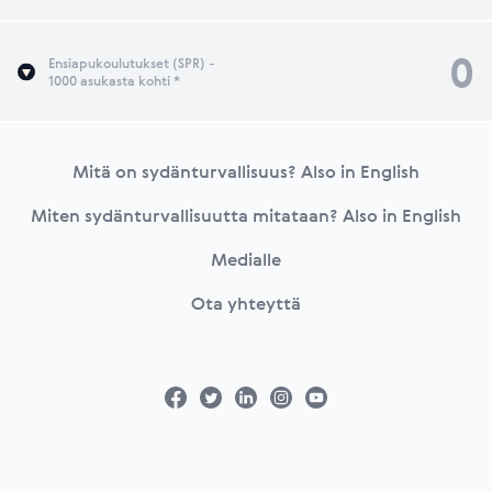
0
Ensiapukoulutukset (SPR) -
1000 asukasta kohti *
Footer
Mitä on sydänturvallisuus? Also in English
Miten sydänturvallisuutta mitataan? Also in English
Medialle
Ota yhteyttä