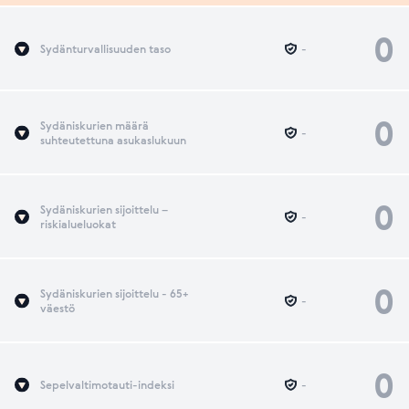
0
Sydänturvallisuuden taso
-
0
Sydäniskurien määrä
-
suhteutettuna asukaslukuun
0
Sydäniskurien sijoittelu –
-
riskialueluokat
0
Sydäniskurien sijoittelu - 65+
-
väestö
0
Sepelvaltimotauti-indeksi
-