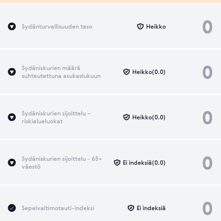
0
Sydänturvallisuuden taso
Heikko
0
Sydäniskurien määrä
Heikko(0.0)
suhteutettuna asukaslukuun
0
Sydäniskurien sijoittelu –
Heikko(0.0)
riskialueluokat
0
Sydäniskurien sijoittelu - 65+
Ei indeksiä(0.0)
väestö
0
Sepelvaltimotauti-indeksi
Ei indeksiä