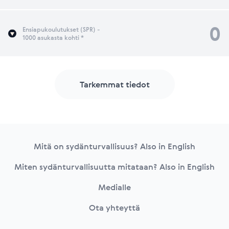
0
Ensiapukoulutukset (SPR) -
1000 asukasta kohti *
Tarkemmat tiedot
Footer
Mitä on sydänturvallisuus? Also in English
Miten sydänturvallisuutta mitataan? Also in English
Medialle
Ota yhteyttä