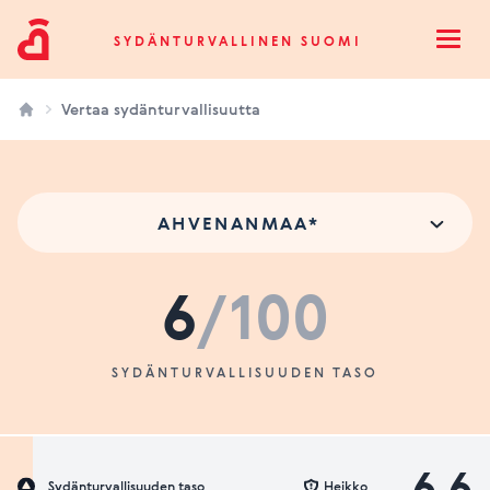
Sydänturvallinen Suomi
SYDÄNTURVALLINEN SUOMI
Open
Vertaa sydänturvallisuutta
AHVENANMAA*
6
/100
SYDÄNTURVALLISUUDEN TASO
6.6
Sydänturvallisuuden taso
Heikko