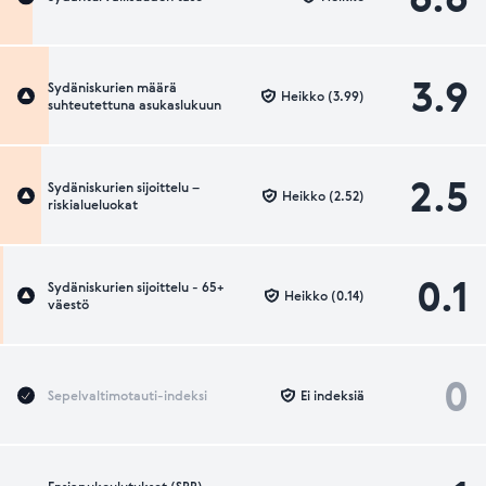
3.9
Sydäniskurien määrä
Heikko (3.99)
suhteutettuna asukaslukuun
2.5
Sydäniskurien sijoittelu –
Heikko (2.52)
riskialueluokat
0.1
Sydäniskurien sijoittelu - 65+
Heikko (0.14)
väestö
0
Sepelvaltimotauti-indeksi
Ei indeksiä