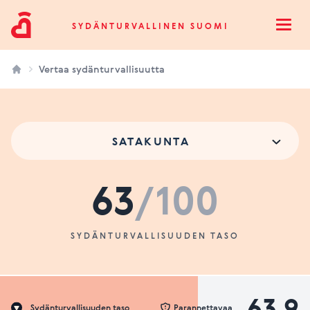
Sydänturvallinen Suomi
SYDÄNTURVALLINEN SUOMI
Open
Vertaa sydänturvallisuutta
SATAKUNTA
63
/100
SYDÄNTURVALLISUUDEN TASO
63.9
Sydänturvallisuuden taso
Parannettavaa