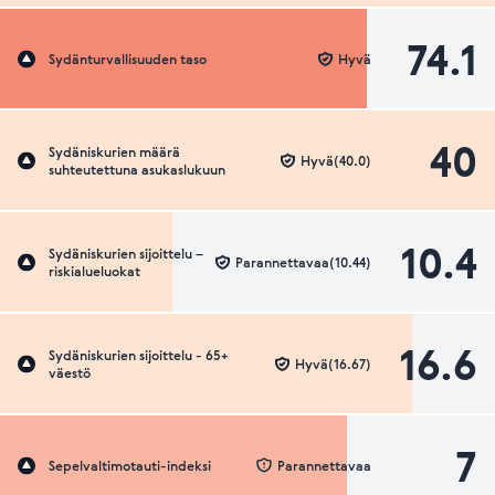
74.1
Sydänturvallisuuden taso
Hyvä
40
Sydäniskurien määrä
Hyvä(40.0)
suhteutettuna asukaslukuun
10.4
Sydäniskurien sijoittelu –
Parannettavaa(10.44)
riskialueluokat
16.6
Sydäniskurien sijoittelu - 65+
Hyvä(16.67)
väestö
7
Sepelvaltimotauti-indeksi
Parannettavaa