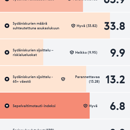
33.8
Sydäniskurien määrä
Hyvä (33.82)
suhteutettuna asukaslukuun
9.9
Sydäniskurien sijoittelu –
Heikko (9.95)
riskialueluokat
13.2
Sydäniskurien sijoittelu -
Parannettavaa
65+ väestö
(13.28)
6.8
Sepelvaltimotauti-indeksi
Hyvä