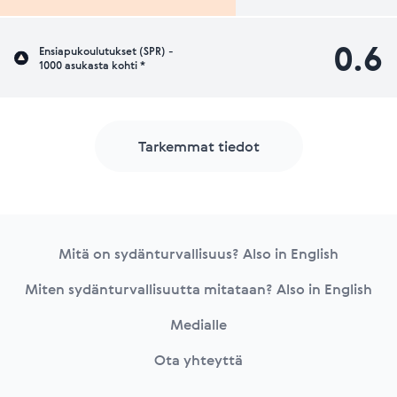
0.6
Ensiapukoulutukset (SPR) -
1000 asukasta kohti *
Tarkemmat tiedot
Footer
Mitä on sydänturvallisuus? Also in English
Miten sydänturvallisuutta mitataan? Also in English
Medialle
Ota yhteyttä