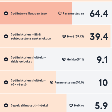
64.4
Sydänturvallisuuden taso
Parannettavaa
39.4
Sydäniskurien määrä
Hyvä(39.43)
suhteutettuna asukaslukuun
9.1
Sydäniskurien sijoittelu –
Heikko(9.11)
riskialueluokat
10
Sydäniskurien sijoittelu -
Parannettavaa(10.0)
65+ väestö
5.9
Sepelvaltimotauti-indeksi
Heikko