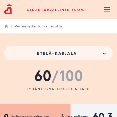
Sydänturvallinen Suomi
SYDÄNTURVALLINEN SUOMI
Open
Vertaa sydänturvallisuutta
ETELÄ-KARJALA
60
/100
SYDÄNTURVALLISUUDEN TASO
60.3
Sydänturvallisuuden taso
Parannettavaa