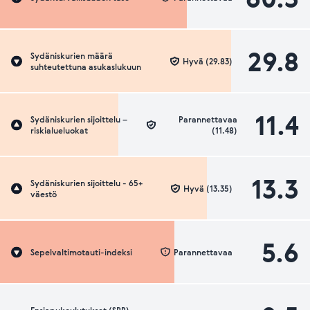
29.8
Sydäniskurien määrä
Hyvä (29.83)
suhteutettuna asukaslukuun
11.4
Sydäniskurien sijoittelu –
Parannettavaa
riskialueluokat
(11.48)
13.3
Sydäniskurien sijoittelu - 65+
Hyvä (13.35)
väestö
5.6
Sepelvaltimotauti-indeksi
Parannettavaa