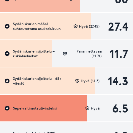
27.4
Sydäniskurien määrä
Hyvä (27.45)
suhteutettuna asukaslukuun
11.7
Sydäniskurien sijoittelu –
Parannettavaa
riskialueluokat
(11.74)
14.3
Sydäniskurien sijoittelu - 65+
Hyvä (14.3)
väestö
6.5
Sepelvaltimotauti-indeksi
Hyvä