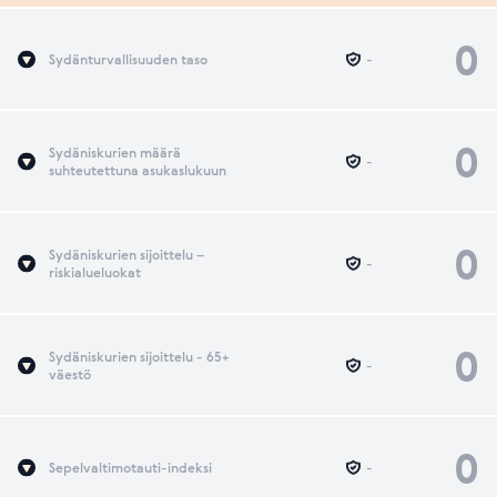
0
Sydänturvallisuuden taso
-
0
Sydäniskurien määrä
-
suhteutettuna asukaslukuun
0
Sydäniskurien sijoittelu –
-
riskialueluokat
0
Sydäniskurien sijoittelu - 65+
-
väestö
0
Sepelvaltimotauti-indeksi
-