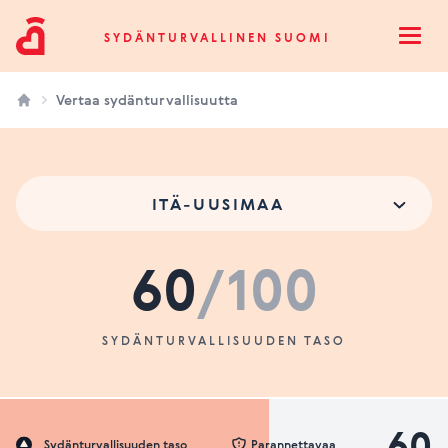
Sydänturvallinen Suomi
SYDÄNTURVALLINEN SUOMI
Open
Vertaa sydänturvallisuutta
ITÄ-UUSIMAA
60
/100
SYDÄNTURVALLISUUDEN TASO
60
Sydänturvallisuuden taso
Parannettavaa