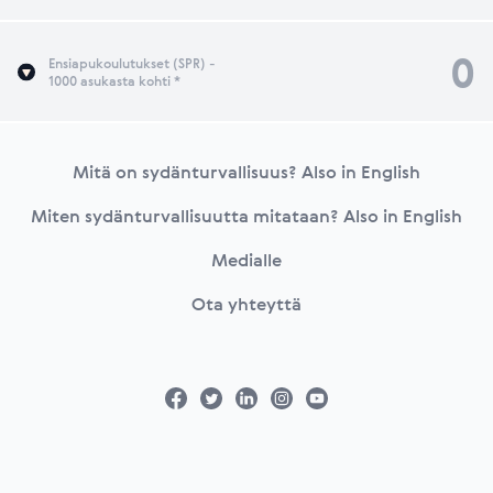
0
Ensiapukoulutukset (SPR) -
1000 asukasta kohti *
Footer
Mitä on sydänturvallisuus? Also in English
Miten sydänturvallisuutta mitataan? Also in English
Medialle
Ota yhteyttä