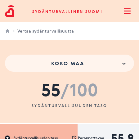
Sydänturvallinen Suomi
SYDÄNTURVALLINEN SUOMI
Open
Vertaa sydänturvallisuutta
KOKO MAA
55
/100
SYDÄNTURVALLISUUDEN TASO
55.8
Sydänturvallisuuden taso
Parannettavaa