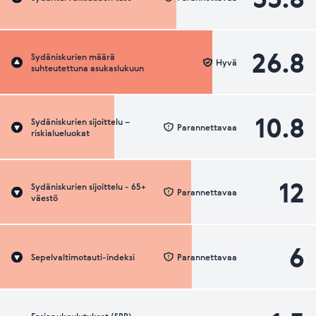
26.8
Sydäniskurien määrä
Hyvä
suhteutettuna asukaslukuun
10.8
Sydäniskurien sijoittelu –
Parannettavaa
riskialueluokat
12
Sydäniskurien sijoittelu - 65+
Parannettavaa
väestö
6
Sepelvaltimotauti-indeksi
Parannettavaa