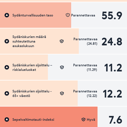
55.9
Sydänturvallisuuden taso
Parannettavaa
24.8
Sydäniskurien määrä
Parannettavaa
suhteutettuna
(24.81)
asukaslukuun
11.2
Sydäniskurien sijoittelu –
Parannettavaa
riskialueluokat
(11.29)
12.2
Sydäniskurien sijoittelu -
Parannettavaa
65+ väestö
(12.22)
7.6
Sepelvaltimotauti-indeksi
Hyvä