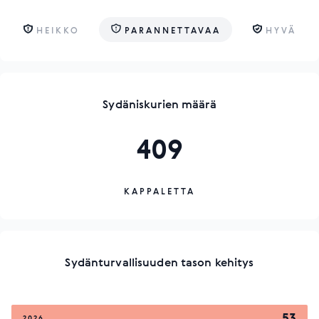
HEIKKO
PARANNETTAVAA
HYVÄ
Sydäniskurien määrä
409
KAPPALETTA
Sydänturvallisuuden tason kehitys
53
2026