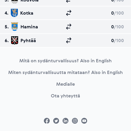
4.
Kotka
0
/100
5.
Hamina
0
/100
6.
Pyhtää
0
/100
Footer
Mitä on sydänturvallisuus? Also in English
Miten sydänturvallisuutta mitataan? Also in English
Medialle
Ota yhteyttä