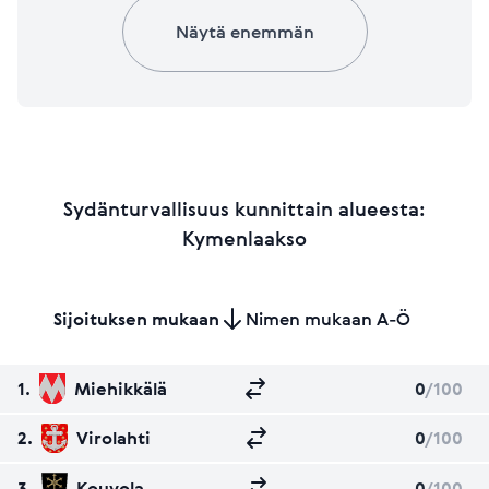
Näytä enemmän
Sydänturvallisuus kunnittain alueesta:
Kymenlaakso
Sijoituksen mukaan
Nimen mukaan A-Ö
1.
Miehikkälä
0
/100
2.
Virolahti
0
/100
3.
Kouvola
0
/100