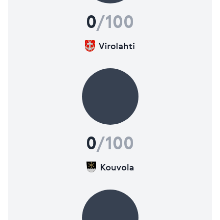
Lisätietoja mittareista
0
/100
Virolahti
0
/100
Kouvola