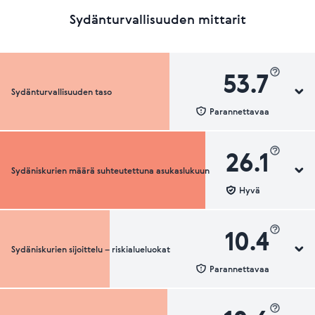
Sydänturvallisuuden mittarit
53.7
Sydänturvallisuuden taso
Parannettavaa
26.1
Sydäniskurien määrä suhteutettuna asukaslukuun
Sydänturvallisuuden luokka
Hyvä
10.4
Sydäniskurien sijoittelu – riskialueluokat
Sydäniskurien määrä suhteutettuna asukaslukuun
Parannettavaa