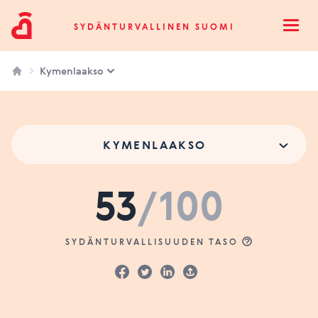
Sydänturvallinen Suomi
SYDÄNTURVALLINEN SUOMI
Open
Kymenlaakso
KYMENLAAKSO
53
/100
SYDÄNTURVALLISUUDEN TASO